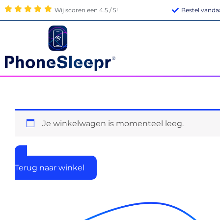
Ga
Wij scoren een 4.5 / 5!
Bestel vandaa
naar
de
inhoud
Je winkelwagen is momenteel leeg.
Terug naar winkel