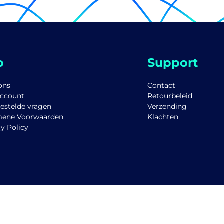
o
Support
ons
Contact
account
Retourbeleid
gestelde vragen
Verzending
mene Voorwaarden
Klachten
cy Policy