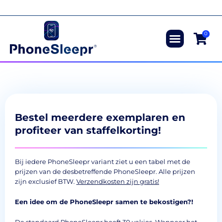
Ga
naar
Bestel vandaag, betaal achteraf
de
inhoud
0
Direct bestellen
Bestel meerdere exemplaren en
profiteer van staffelkorting!
Bij iedere PhoneSleepr variant ziet u een tabel met de
prijzen van de desbetreffende PhoneSleepr. Alle prijzen
zijn exclusief BTW.
Verzendkosten zijn gratis!
Een idee om de PhoneSleepr samen te bekostigen?!
De standaard PhoneSleepr heeft 30 vakjes. Wanneer het