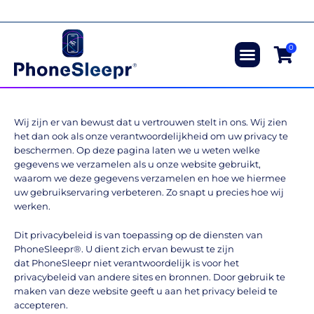
Ga
naar
Bestel vandaag, betaal achteraf
de
inhoud
0
Direct bestellen
Wij zijn er van bewust dat u vertrouwen stelt in ons. Wij zien
het dan ook als onze verantwoordelijkheid om uw privacy te
beschermen. Op deze pagina laten we u weten welke
gegevens we verzamelen als u onze website gebruikt,
waarom we deze gegevens verzamelen en hoe we hiermee
uw gebruikservaring verbeteren. Zo snapt u precies hoe wij
werken.
Dit privacybeleid is van toepassing op de diensten van
PhoneSleepr®. U dient zich ervan bewust te zijn
dat PhoneSleepr niet verantwoordelijk is voor het
privacybeleid van andere sites en bronnen. Door gebruik te
maken van deze website geeft u aan het privacy beleid te
accepteren.